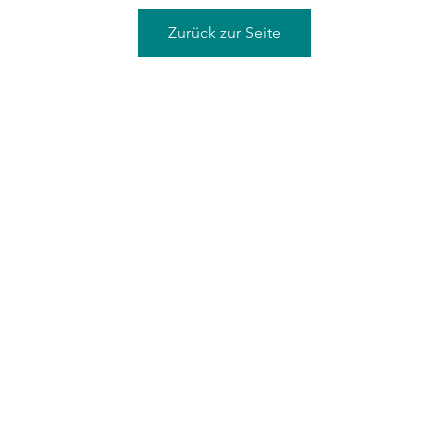
Zurück zur Seite
©2021 von Sean Graves/ Conundrum Studio, gegründet 2000