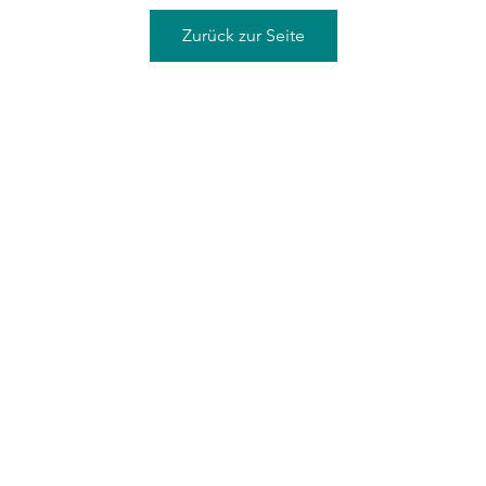
Zurück zur Seite
©2021 von Sean Graves/ Conundrum Studio, gegründet 2000