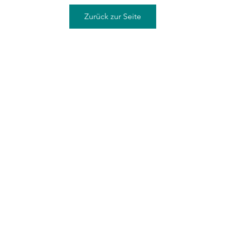
Zurück zur Seite
©2021 von Sean Graves/ Conundrum Studio, gegründet 2000