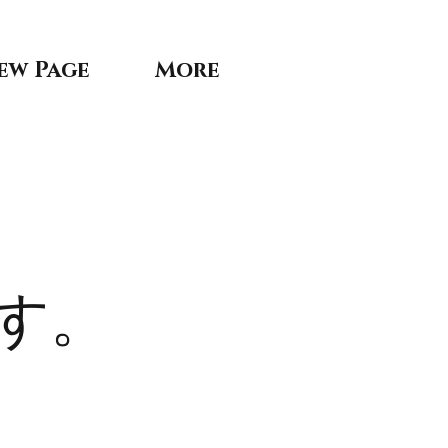
ew Page
More
す。