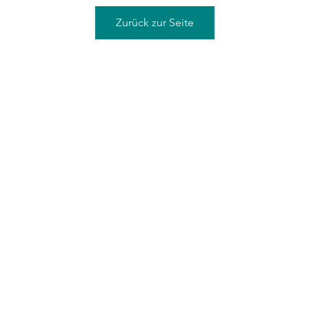
Zurück zur Seite
©2021 von Sean Graves/ Conundrum Studio, gegründet 2000