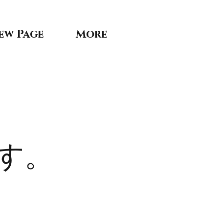
ew Page
More
す。