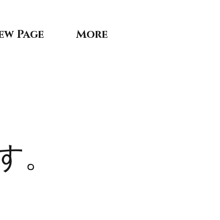
ew Page
More
す。