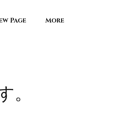
ew Page
More
す。