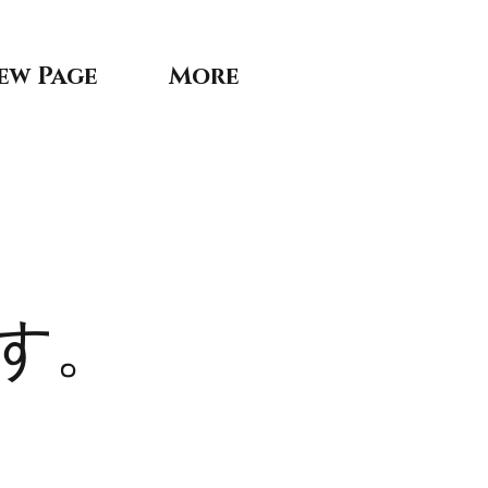
ew Page
More
す。