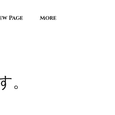
ew Page
More
す。